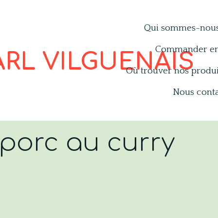
Qui sommes-nous
Commander en
ARL VILGUENAIS
Où trouver nos produi
Nous cont
porc au curry